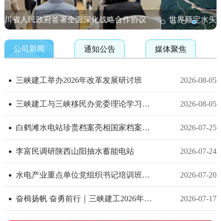
课
世界额定水头最高、我国单机容量最大抽蓄电站全面投产
7月9日，三峡建工党委书记、董事长刘祖雄以《牢固树立和践
行正确政绩观推动实现三峡建工“十...
公司新闻
通知公告
媒体聚焦
三峡建工举办2026年改革发展研讨班
2026-08-05
三峡建工与三峡移民办党委理论学习中心组专题学习习近平党建...
2026-08-05
白鹤滩水电站珍贵档案亮相国家档案局“十四五”重大建设项目...
2026-07-25
李富民调研陕西山阳抽水蓄能电站
2026-07-24
水电产业重点单位党组织书记培训班在井冈山开班
2026-07-20
奋楫扬帆 奋勇前行｜三峡建工2026年校招新员工入职培训顺利开...
2026-07-17