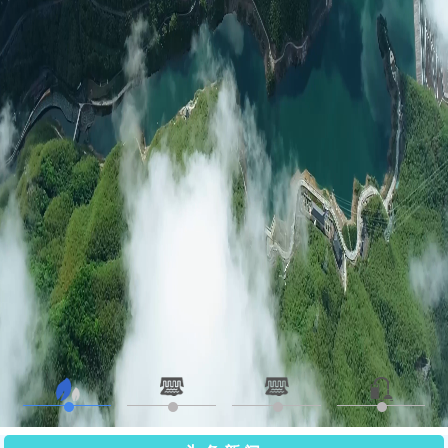
中国三峡建工喜获国家科技进步奖一等奖1项、二等
奖1项
国家科学技术奖励大会、两院院士大会、中国科协第十一次全
国代表大会7月8日上午在京召开。习...
刘祖雄讲授树立和践行正确政绩观学习教育专题党
课
7月9日，三峡建工党委书记、董事长刘祖雄以《牢固树立和践
行正确政绩观推动实现三峡建工“十...