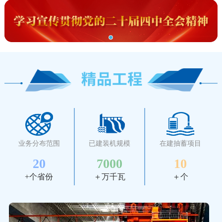
业务分布范围
已建装机规模
在建抽蓄项目
20
7000
10
+个省份
＋万千瓦
＋个