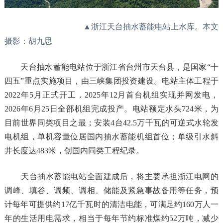
▲浙江天台抽水蓄能电站上水库。本文
摄影：胡九思
天台抽水蓄能电站位于浙江省台州市天台县，是国家“十
四五”重点实施项目，由三峡集团投资建设。电站主体工程于
2022年5月正式开工，2025年12月首台机组实现并网发电，
2026年6月25日全部机组完成投产。电站额定水头724米，为
目前世界同类项目之最；安装4台42.5万千瓦的可逆式水轮发
电机组，单机容量位居国内抽水蓄能机组首位；单级引水斜
井长度达483米，创国内同类工程纪录。
天台抽水蓄能电站全面建成后，将主要承担浙江电网的
调峰、填谷、调频、调相、储能及紧急事故备用等任务，预
计每年可提供约17亿千瓦时的清洁电能，可满足约160万人一
年的生活用电需求，相当于每年节约标准煤约52万吨，减少