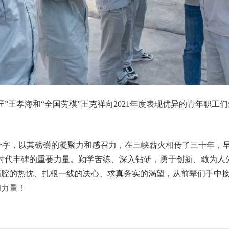
王孝海和“全国劳模”王克祥向2021年度表现优异的青年职工
字，以其磅礴的凝聚力和感召力，在三峡薪火相传了三十年，早
时代丰碑的重要力量。勤学苦练、深入钻研，勇于创新、敢为人
满腔的热忱、扎根一线的决心、求真务实的渴望，从前辈们手中
和力量！