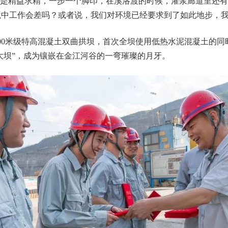
们是精益求精，一步一个脚印，在溪洛渡的时候，灌浆廊道里还
中工作会差吗？或者说，我们对环境已经要求到了如此地步，我
300米级特高混凝土双曲拱坝，首次全坝使用低热水泥混凝土的
大坝”，成为镶嵌在金江河谷的一弯璀璨的月牙。