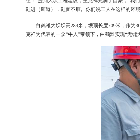
在！”提到大坝工程建设，王克祥充满了自豪，“我
鞋进（廊道），鞋面不脏。你们说工人在这样的环境
白鹤滩大坝坝高289米，坝顶长度709米，作为
克祥为代表的一众“牛人”带领下，白鹤滩实现“无缝