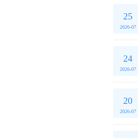
25
2026-07
24
2026-07
20
2026-07