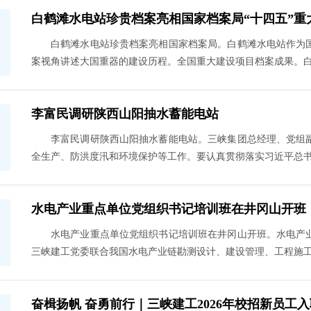
白鹤滩水电站珍贵档案亮相国家档案局“十四五”重大
白鹤滩水电站珍贵档案亮相国家档案局。白鹤滩水电站作为
案视角讲述大国重器的建设历程。全国重大建设项目档案成果。白鹤
李富民调研陕西山阳抽水蓄能电站
李富民调研陕西山阳抽水蓄能电站。三峡集团总经理、党组
全生产、防洪度汛和环境保护等工作。要认真贯彻落实习近平总书记
水电产业重点单位党组织书记培训班在井冈山开班
水电产业重点单位党组织书记培训班在井冈山开班。水电产
三峡建工党委联合我国水电产业链勘测设计、建设管理、工程施工、
奋楫扬帆 奋勇前行｜三峡建工2026年校招新员工入职