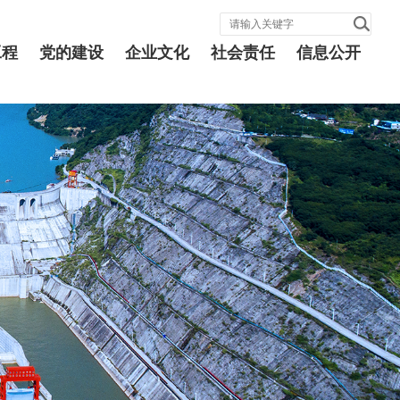
工程
党的建设
企业文化
社会责任
信息公开