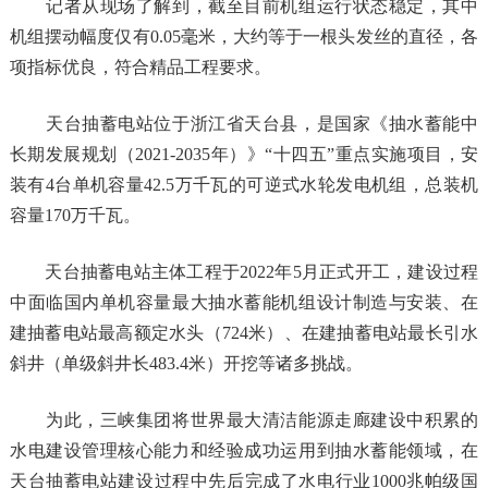
记者从现场了解到，截至目前机组运行状态稳定，其中
机组摆动幅度仅有0.05毫米，大约等于一根头发丝的直径，各
项指标优良，符合精品工程要求。
天台抽蓄电站位于浙江省天台县，是国家《抽水蓄能中
长期发展规划（2021-2035年）》“十四五”重点实施项目，安
装有4台单机容量42.5万千瓦的可逆式水轮发电机组，总装机
容量170万千瓦。
天台抽蓄电站主体工程于2022年5月正式开工，建设过程
中面临国内单机容量最大抽水蓄能机组设计制造与安装、在
建抽蓄电站最高额定水头（724米）、在建抽蓄电站最长引水
斜井（单级斜井长483.4米）开挖等诸多挑战。
为此，三峡集团将世界最大清洁能源走廊建设中积累的
水电建设管理核心能力和经验成功运用到抽水蓄能领域，在
天台抽蓄电站建设过程中先后完成了水电行业1000兆帕级国