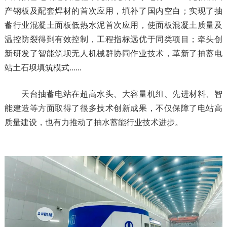
产钢板及配套焊材的首次应用，填补了国内空白；实现了抽
蓄行业混凝土面板低热水泥首次应用，使面板混凝土质量及
温控防裂得到有效控制，工程指标远优于同类项目；牵头创
新研发了智能筑坝无人机械群协同作业技术，革新了抽蓄电
站土石坝填筑模式......
天台抽蓄电站在超高水头、大容量机组、先进材料、智
能建造等方面取得了很多技术创新成果，不仅保障了电站高
质量建设，也有力推动了抽水蓄能行业技术进步。