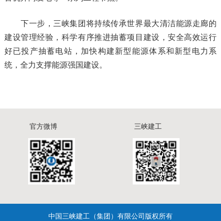
下一步，三峡集团将持续传承世界最大清洁能源走廊的
建设管理经验，科学有序推进抽蓄项目建设，安全高效运行
好已投产抽蓄电站，加快构建新型能源体系和新型电力系
统，全力支撑能源强国建设。
官方微博
三峡建工
中国三峡建工（集团）有限公司版权所有